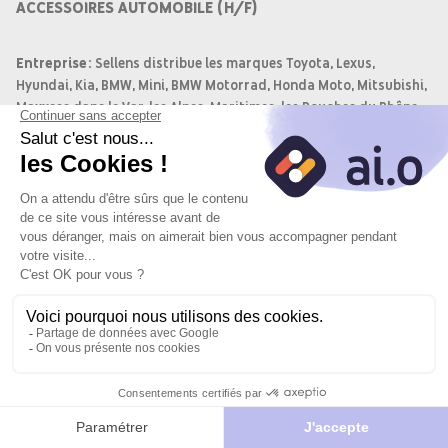
ACCESSOIRES AUTOMOBILE (H/F)
Entreprise:
Sellens distribue les marques Toyota, Lexus,
Hyundai, Kia, BMW, Mini, BMW Motorrad, Honda Moto, Mitsubishi,
Maxxess dans le Var, les Alpes-Maritimes, les Bouches du Rhône,
les Alpes de Haute Provence et l'Hérault. Notre objectif commun
est de rendre nos clients heureux.
Objectif du poste:
Nous recrutons un responsable magasin multi-sites (F/H) pour
les concessions Hyundai Cannes, Kia Cannes, Mitsubishi Cannes
et Hyundai Nice. Votre mission principale sera d'encadrer, gérer
et organiser le service, ainsi que de développer sa dimension
commerciale.
Postuler
Je
Postuler
vers le site
postule
avec l'IA
Missions:
du
partenaire
Réceptionner, stocker et commercialiser les pièces de
rechanges et accessoires.