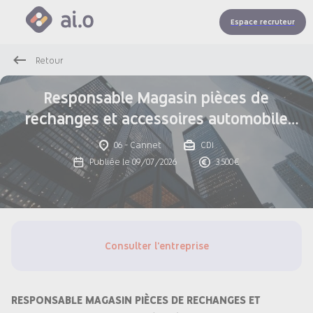
Espace recruteur
Retour
Responsable Magasin pièces de
rechanges et accessoires automobile
(H/F)
06 - Cannet
CDI
Publiée le 09/07/2026
3 500€
Consulter l'entreprise
RESPONSABLE MAGASIN PIÈCES DE RECHANGES ET