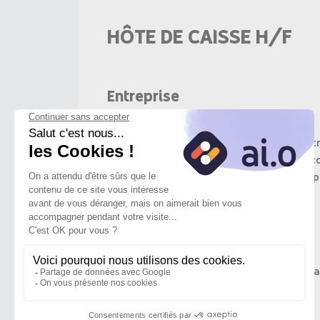
HÔTE DE CAISSE H/F
Entreprise
Nous sommes une coopérative depuis notre 
concurrence en construisant un modèle co
magasin U indépendant. Rejoindre la Coopéra
Objectif du poste
Assurer un accueil chaleureux et efficace au
revenir.