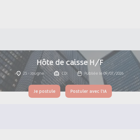
Hôte de caisse H/F
25 - Jougne
CDI
Publiée le 09/07/2026
Je postule
Postuler avec l'IA