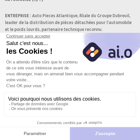
ENTREPRISE :
Auto Pieces Atlantique, filiale du Groupe Dubreuil,
leader de la distribution de pièces détachées pour l'automobile
et le poids lourds, partenaire technique reconnu.
OBJECTIF DU POSTE :
Rejoignez-nous en tant qu'attaché
technico-commercial peinture en CDI sur le secteur nord Nantes
(44) pour assurer le développement et le suivi commercial des
produits peinture et carrosserie auprès de nos clients
professionnels.
MISSIONS :
Postuler
Je
Postuler
Gestion et développement du portefeuille clients
vers le site
postule
avec l'IA
Prospection et animation des manifestations
du
commerciales
partenaire
Participation aux installations des nouveaux clients
Recouvrement des dettes clients