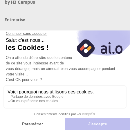
by H3 Campus
Entreprise
À l'ESA by H3 Campus, nous formons les talents de demain grâce
à des parcours en alternance du BTS au Mastère. Notre mission
est d'accompagner chaque apprenant vers la réussite et une
insertion professionnelle rapide et durable.
Objectif du poste
Contribuer à la performance commerciale et à la satisfaction
Postuler
Je
Postuler
client au sein d'un magasin dynamique.
vers le site
postule
avec l'IA
du
Missions
partenaire
Accueillir et conseiller la clientèle de manière