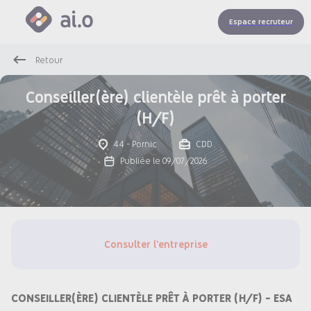
Espace recruteur
Retour
Conseiller(ère) clientèle prêt à porter
(H/F)
44 - Pornic
CDD
Publiée le 09/07/2026
Consulter l'entreprise
CONSEILLER(ÈRE) CLIENTÈLE PRÊT À PORTER (H/F) - ESA