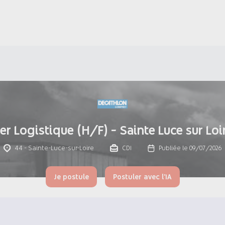
r Logistique (H/F) - Sainte Luce sur Loir
44 - Sainte-Luce-sur-Loire
CDI
Publiée le 09/07/2026
Je postule
Postuler avec l'IA