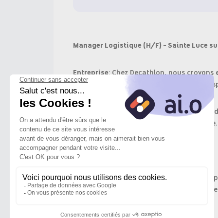
Manager Logistique (H/F) - Sainte Luce sur
Entreprise
: Chez Decathlon, nous croyons e
nous pour relever des défis concrets et insp
Objectif du poste
: Assurer la disponibilit
garantissant une efficacité opérationnelle.
Missions
:
Développement et animation d'équi
Pilotage de l'activité et animation 
Compétences
: