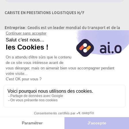
CARISTE EN PRESTATIONS LOGISTIQUES H/F
Entreprise:
Geodis est un leader mondial du transport et de la
logistique, accompagnant ses clients dans la gestion de leur
supply chain. Reconnu pour son expertise et sa présence
internationale, Geodis est un partenaire de croissance pour de
nombreuses entreprises.
Objectif du poste:
En tant que cariste en prestations
logistiques, vous serez responsable de la préparation des
commandes, du chargement et déchargement, de la réception
préparation, de la mise en stock et de la réalisation des
inventaires.
Postuler
Je
Postuler
vers le site
postule
avec l'IA
du
Missions:
partenaire
Préparation des commandes avec un chariot