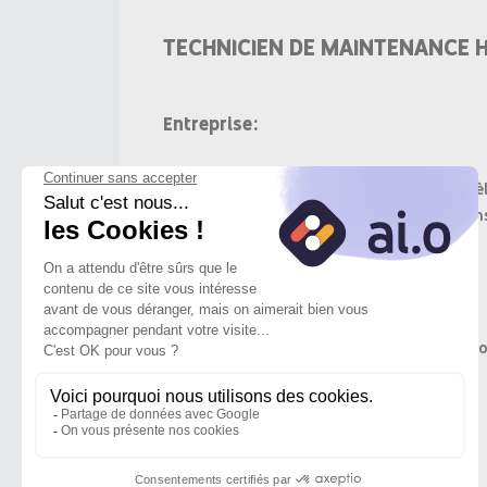
TECHNICIEN DE MAINTENANCE 
Entreprise:
Depuis 1894, la Coopérative U est un modèl
plaçons l'humain au cœur de nos décisions
Objectif du poste:
Rejoignez notre équipe de maintenance pour
normes de sécurité.
Missions: