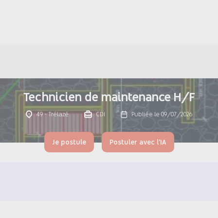
Technicien de maintenance H/F
49 - Trélazé
CDI
Publiée le 09/07/2026
Je postule
Postuler avec l'IA