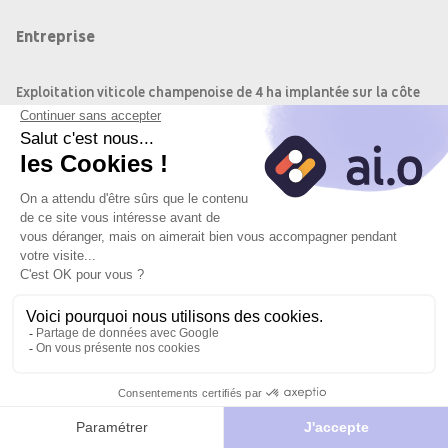
Entreprise
Exploitation viticole champenoise de 4 ha implantée sur la côte
des blancs/vallée de la Marne, la passion pour le terroir et le
respect de la tradition font partie de notre ADN.
Objectif du poste
Nous recherchons un(e) pressureur(se) pour la période des
vendanges 2026 afin d'assurer le transport des raisins, le
chargement du pressoir et le lavage des caisses.
Postuler
Je
Postuler
vers le site
postule
avec l'IA
Missions
du
partenaire
Transport des raisins de la parcelle jusqu'au centre de
pressurage (permis B requis)