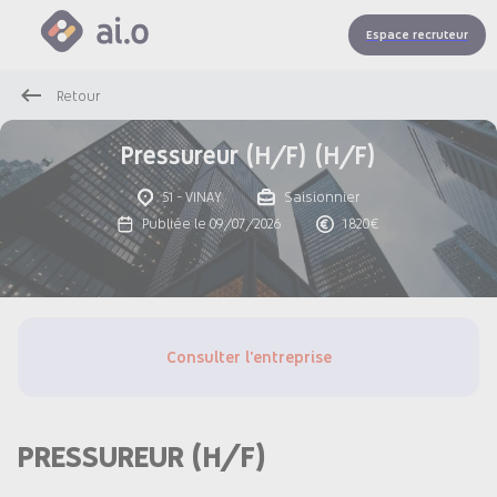
Espace recruteur
Retour
Pressureur (H/F) (H/F)
51 - VINAY
Saisionnier
Publiée le 09/07/2026
1 820€
Consulter l'entreprise
PRESSUREUR (H/F)