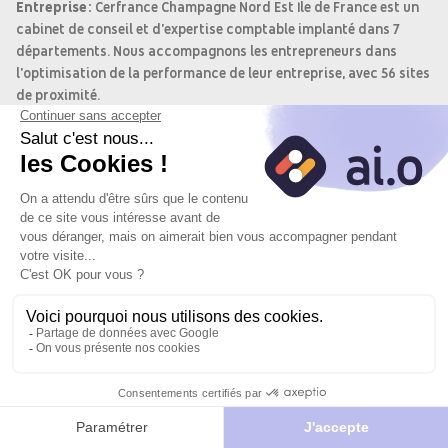
Entreprise:
Cerfrance Champagne Nord Est Ile de France est un
cabinet de conseil et d'expertise comptable implanté dans 7
départements. Nous accompagnons les entrepreneurs dans
l'optimisation de la performance de leur entreprise, avec 56 sites
de proximité.
Objectif du poste:
En tant que collaborateur comptable, vous
intervenez sur un portefeuille de clients de différents secteurs
d'activité et êtes responsable de l'établissement des comptes
annuels et de la présentation des comptes aux clients. Vous
jouez également un rôle clé dans la fidélisation des clients.
Missions:
Postuler
Je
Postuler
Établissement des comptes annuels (bilans, comptes de
vers le site
postule
avec l'IA
résultat, liasses fiscales)
du
Présentation des comptes aux clients
partenaire
Réalisation d'entretiens de suivi trimestriels avec les
clients