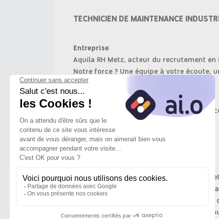
TECHNICIEN DE MAINTENANCE INDUSTRI
Entreprise
Aquila RH Metz, acteur du recrutement en i
Notre force ? Une équipe à votre écoute, u
Objectif du poste
En tant que Technicien(ne) de Maintenance 
automatisées.
Missions
Assurer la maintenance préventive et
Diagnostiquer et intervenir sur les 
Participer à l'amélioration continue 
Renseigner les interventions dans l'o