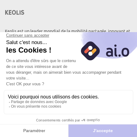
KEOLIS
Keolis est un leader mondial de la mobilité partagée, innovant et
durable, partenaire des autorités organisatrices de mobilité.
Avec une présence dans 16 pays et une expertise reconnue dans
l'exploitation de métro automatique et de tramway, Keolis
transporte chaque année 3,3 milliards de voyageurs sur
différents réseaux à travers le monde.
OBJECTIF DU POSTE
Postuler
Je
Postuler
En tant que conducteur de bus pour Keolis, vous serez chargé de
vers le site
postule
avec l'IA
transporter les passagers dans les meilleures conditions de
du
confort et de sécurité. Vous serez également en charge de
partenaire
l'accueil des clients et de la vente des titres de transport.