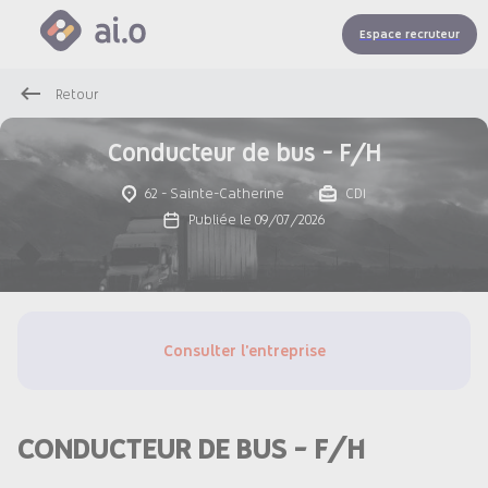
Espace recruteur
Retour
Conducteur de bus - F/H
62 - Sainte-Catherine
CDI
Publiée le 09/07/2026
Consulter l'entreprise
CONDUCTEUR DE BUS - F/H