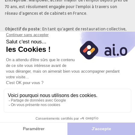
Entreprise:
Manpower, acteur majeur de l’emploi depuis près de
70 ans, est résolument engagée pour l’emploi à travers son
réseau d’agences et de cabinets en France.
Objectif du poste:
En tant qu'agent de restauration collective,
vous serez en charge d'accueillir, servir les clients, assurer la
mise en place du service, le nettoyage de la salle et la réalisation
des repas dans le respect des normes d'hygiène et de sécurité.
Missions:
Accueillir et servir les clients
Mise en place du service
Nettoyage et rangement de la salle
Postuler
Je
Postuler
Préparation des repas (épluchage, dressage)
vers le site
postule
avec l'IA
Respect des normes d'hygiène et de sécurité
du
partenaire
Compétences: