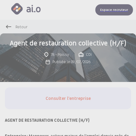
Espace recruteur
Retour
Agent de restauration collective (H/F)
78 - Poissy
CDI
Publiée le 09/07/2026
Consulter l'entreprise
AGENT DE RESTAURATION COLLECTIVE (H/F)