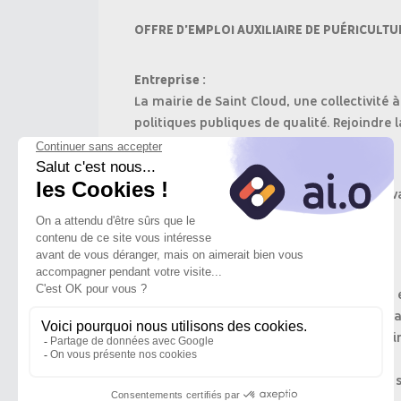
OFFRE D'EMPLOI AUXILIAIRE DE PUÉRICULTU
Entreprise :
La mairie de Saint Cloud, une collectivité 
politiques publiques de qualité. Rejoindre l
Objectif du poste :
Contribuer à un projet pédagogique innova
Missions :
Accueil éducatif et individualisé des
Soins et bien-être quotidien des enf
Collaboration en équipe pluridiscipli
Partenariat avec les familles
Respect des normes d'hygiène et de 