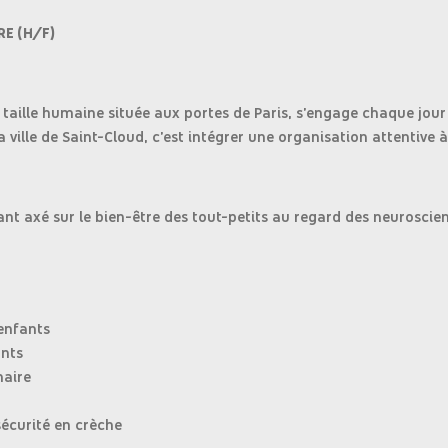
RE (H/F)
à taille humaine située aux portes de Paris, s'engage chaque jour
a ville de Saint-Cloud, c'est intégrer une organisation attentive à 
nt axé sur le bien-être des tout-petits au regard des neuroscien
 enfants
ants
naire
sécurité en crèche