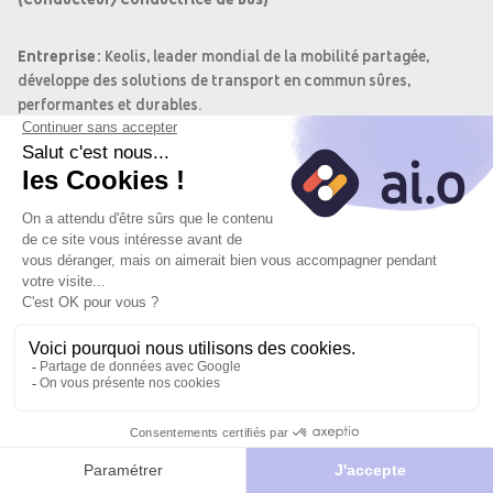
Entreprise:
Keolis, leader mondial de la mobilité partagée,
développe des solutions de transport en commun sûres,
performantes et durables.
Objectif du poste:
Rejoignez l'équipe de Keolis en tant qu'Agent
Commercial de Conduite pour assurer un transport sûr et
confortable des voyageurs.
Missions:
Accueillir, accompagner et informer les voyageurs
Transporter les voyageurs en toute sécurité, ponctualité et
Postuler
Je
Postuler
confort
vers le site
postule
avec l'IA
Maîtriser les consommations d'énergie grâce à
du
l'écoconduite
partenaire
Gérer les titres de transport et veiller à la sécurité du
véhicule